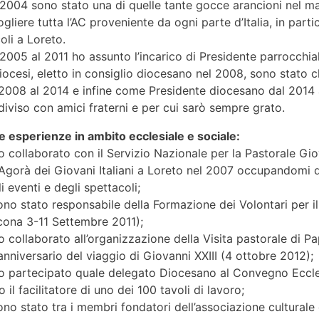
2004 sono stato una di quelle tante gocce arancioni nel m
gliere tutta l’AC proveniente da ogni parte d’Italia, in part
oli a Loreto.
2005 al 2011 ho assunto l’incarico di Presidente parrocchia
iocesi, eletto in consiglio diocesano nel 2008, sono stato
 2008 al 2014 e infine come Presidente diocesano dal 2014 
iviso con amici fraterni e per cui sarò sempre grato.
e esperienze in ambito ecclesiale e sociale:
 collaborato con il Servizio Nazionale per la Pastorale Giov
’Agorà dei Giovani Italiani a Loreto nel 2007 occupandomi d
i eventi e degli spettacoli;
no stato responsabile della Formazione dei Volontari per 
cona 3-11 Settembre 2011);
 collaborato all’organizzazione della Visita pastorale di P
nniversario del viaggio di Giovanni XXIII (4 ottobre 2012);
o partecipato quale delegato Diocesano al Convegno Eccles
o il facilitatore di uno dei 100 tavoli di lavoro;
no stato tra i membri fondatori dell’associazione culturale 