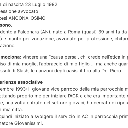
 di nascita
23 Luglio 1982
fessione
avvocato
cesi
ANCONA-OSIMO
 sono.
idente a Falconara (AN), nato a Roma (quasi) 39 anni fa 
 e marito per vocazione, avvocato per professione, chitarr
azione.
emoziona:
vincere una “causa persa”, chi crede nell’etica in 
iso di mia moglie, l’abbraccio di mio figlio ... ma anche qua
assoli di Slash, le canzoni degli oasis, il tiro alla Del Piero.
erienze associative
embre 1993: il giovane vice parroco della mia parrocchia 
ttando proprio me per iniziare l’ACR e che era importante ch
 e, una volta entrato nel settore giovani, ho cercato di ripete
a mia città.
uindi iniziato a svolgere il servizio in AC in parrocchia 
matore Giovanissimi.