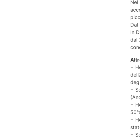
Nel 
acco
picc
Dal 
In D
dal
cond
Altr
− Ho
dell
degl
− So
(An
− Ho
50°a
− H
stat
− So