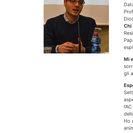
Data
Pro
Dio
Chi
Res
Papà
espi
Mi 
sorr
gli 
Esp
Sett
aspe
l’AC
dell
Ho q
ani